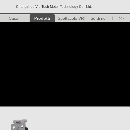
Changzhou Vic-Tech Motor Technology Co., Ltd.
Casa.
Prodotti
Spettacolo VR
Su di noi
>>