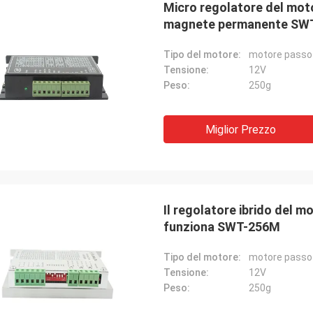
Micro regolatore del moto
magnete permanente SW
Tipo del motore:
motore passo
Tensione:
12V
Peso:
250g
Miglior Prezzo
Il regolatore ibrido del 
David Molevelt
Limitato privato d
funziona SWT-256M
cazione professionale e chiara.
Il prodotto funziona com
Tipo del motore:
motore passo
ne è stato spedito a tempo. Contro
stato imballato piacevol
Tensione:
12V
tori dove aggiunto alla spedizione.
venditore risponde molt
Peso:
250g
ti del driver come abbiamo
aiuta nel prendere una d
entito!
d'acquisto. Sono pronti a