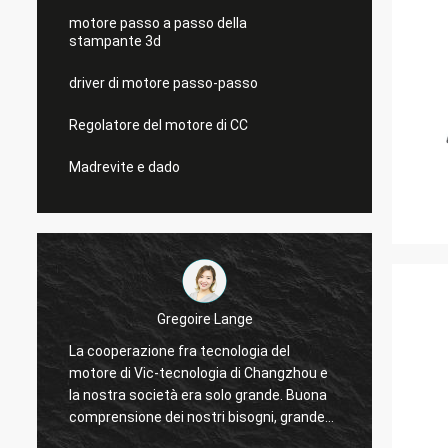
motore passo a passo della
stampante 3d
driver di motore passo-passo
Regolatore del motore di CC
Madrevite e dado
Gregoire Lange
La cooperazione fra tecnologia del
Comuni
motore di Vic-tecnologia di Changzhou e
L'ordi
la nostra società era solo grande. Buona
connet
o
comprensione dei nostri bisogni, grande
Impian
volere risolvere i nostri problemi.
accons