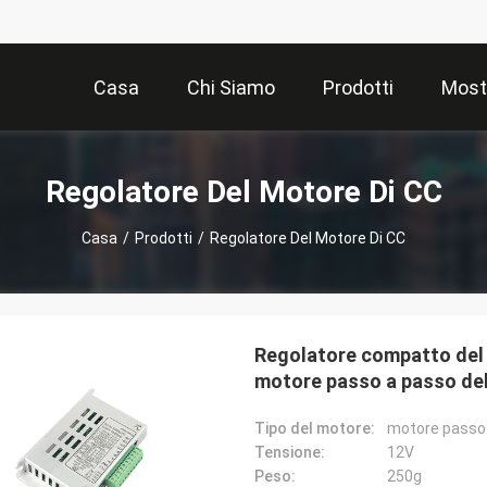
Casa
Chi Siamo
Prodotti
Most
Regolatore Del Motore Di CC
Casa
/
Prodotti
/
Regolatore Del Motore Di CC
Regolatore compatto del
motore passo a passo del
Tipo del motore:
motore passo
Tensione:
12V
Peso:
250g