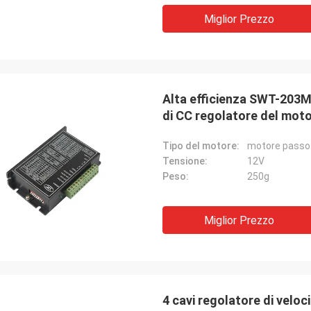
prodotto per voi.
Miglior Prezzo
Alta efficienza SWT-203M
di CC regolatore del mot
Tipo del motore:
motore passo
Tensione:
12V
Peso:
250g
Miglior Prezzo
4 cavi regolatore di veloc