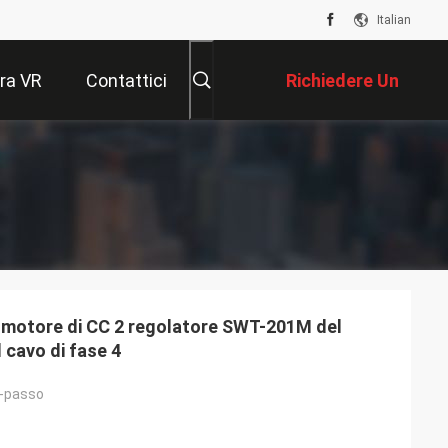
Italian
ra VR
Contattici
Richiedere Un
Preventivo
 motore di CC 2 regolatore SWT-201M del
 cavo di fase 4
-passo