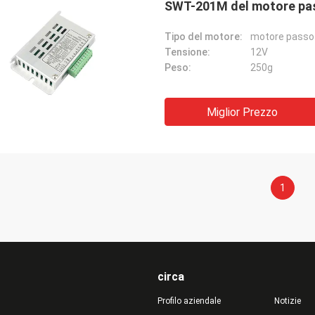
SWT-201M del motore pa
Tipo del motore:
motore passo
Tensione:
12V
Peso:
250g
Miglior Prezzo
1
circa
Profilo aziendale
Notizie