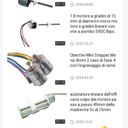
Motore passo-passo lineare
00:15
2026-04-09
1.8 motore a gradini di 15
mm di diametro micro mo
tore a gradini lineare con
vite a piombo 5VDC Bipola
re con slider in plastica
Motore passo-passo lineare
00:32
2025-10-27
Obiettivi Mini Stepper Mo
tor 8mm 2 cavo di fase 4
con l'ingranaggio di rame
Micro motore passo-passo
2024-04-25
00:18
azionatore lineare dell'effi
cace colpo del motore pa
sso a passo 45mm della
madrevite 5v di 15mm
Motore passo a passo del cur
00:19
2025-12-01
sore