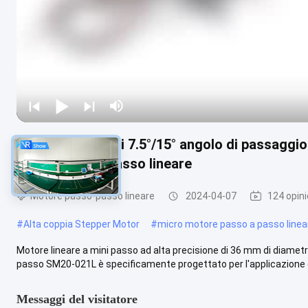
2 fasi 4 passaggi 7.5°/15° angolo di passa
Mini motore a passo lineare
Motore passo-passo lineare
2024-04-07
124 opini
#
Alta coppia Stepper Motor
#
micro motore passo a passo linea
Motore lineare a mini passo ad alta precisione di 36 mm di diame
passo SM20-021L è specificamente progettato per l'applicazione di
Messaggi del visitatore