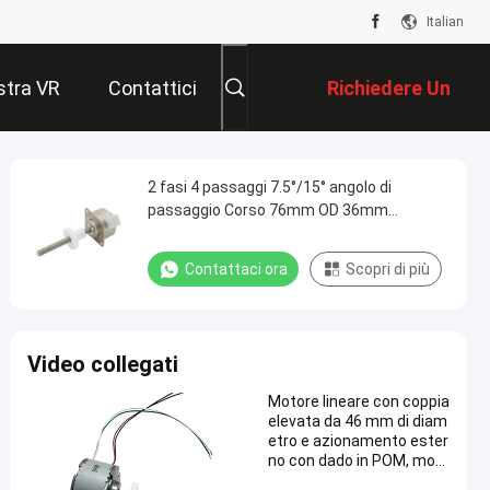
Italian
tra VR
Contattici
Richiedere Un
Preventivo
2 fasi 4 passaggi 7.5°/15° angolo di
passaggio Corso 76mm OD 36mm
Azionamento esterno Mini motore a passo
lineare
Contattaci ora
Scopri di più
Video collegati
Motore lineare con coppia
elevata da 46 mm di diam
etro e azionamento ester
no con dado in POM, mot
ore lineare 24VDC