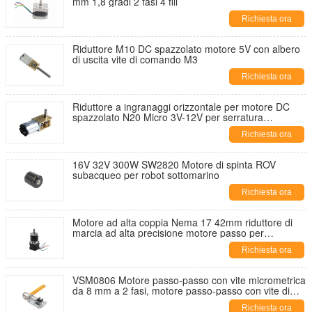
mm 1,8 gradi 2 fasi 4 fili
Richiesta ora
Riduttore M10 DC spazzolato motore 5V con albero
di uscita vite di comando M3
Richiesta ora
Riduttore a ingranaggi orizzontale per motore DC
spazzolato N20 Micro 3V-12V per serratura
intelligente per biciclette condivise
Richiesta ora
16V 32V 300W SW2820 Motore di spinta ROV
subacqueo per robot sottomarino
Richiesta ora
Motore ad alta coppia Nema 17 42mm riduttore di
marcia ad alta precisione motore passo per
stampante 3D
Richiesta ora
VSM0806 Motore passo-passo con vite micrometrica
da 8 mm a 2 fasi, motore passo-passo con vite di
avanzamento applicato all'obiettivo della fotocamera
Richiesta ora