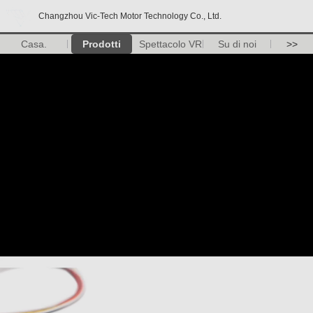
Changzhou Vic-Tech Motor Technology Co., Ltd.
Casa.
Prodotti
Spettacolo VR
Su di noi
>>