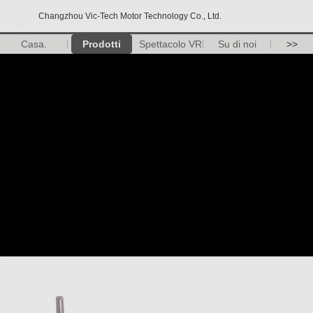
Changzhou Vic-Tech Motor Technology Co., Ltd.
Casa.
Prodotti
Spettacolo VR
Su di noi
>>