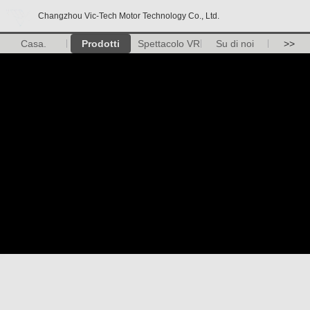
Changzhou Vic-Tech Motor Technology Co., Ltd.
Casa.
Prodotti
Spettacolo VR
Su di noi
>>