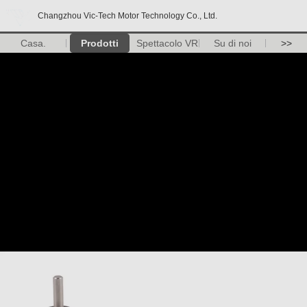
Changzhou Vic-Tech Motor Technology Co., Ltd.
Casa.
Prodotti
Spettacolo VR
Su di noi
>>