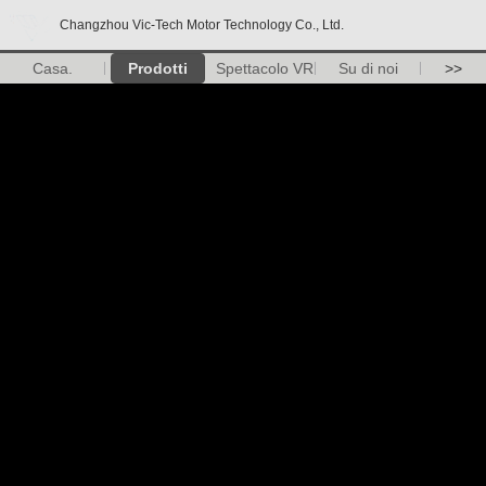
Changzhou Vic-Tech Motor Technology Co., Ltd.
Casa.
Prodotti
Spettacolo VR
Su di noi
>>