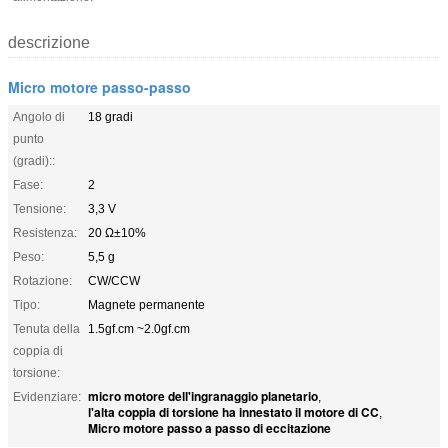
descrizione
Micro motore passo-passo
Angolo di
18 gradi
punto
(gradi)::
Fase:
2
Tensione:
3,3 V
Resistenza:
20 Ω±10%
Peso:
5,5 g
Rotazione:
CW/CCW
Tipo:
Magnete permanente
Tenuta della
1.5gf.cm ~2.0gf.cm
coppia di
torsione:
micro motore dell'ingranaggio planetario
Evidenziare:
,
l'alta coppia di torsione ha innestato il motore di CC
,
Micro motore passo a passo di eccitazione