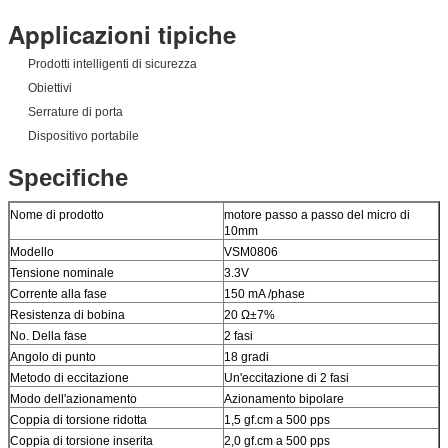
Applicazioni tipiche
Prodotti intelligenti di sicurezza
Obiettivi
Serrature di porta
Dispositivo portabile
Specifiche
Nome di prodotto
motore passo a passo del micro di
10mm
Modello
VSM0806
Tensione nominale
3.3V
Corrente alla fase
150 mA /phase
Resistenza di bobina
20 Ω±7%
No. Della fase
2 fasi
Angolo di punto
18 gradi
Metodo di eccitazione
Un'eccitazione di 2 fasi
Modo dell'azionamento
Azionamento bipolare
Coppia di torsione ridotta
1,5 gf.cm a 500 pps
Coppia di torsione inserita
2,0 gf.cm a 500 pps