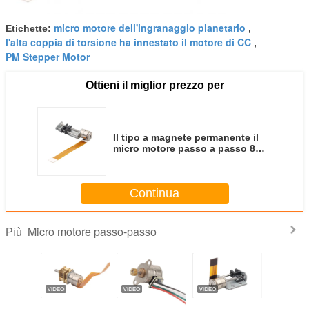
micro motore dell'ingranaggio planetario
Etichette:
,
l'alta coppia di torsione ha innestato il motore di CC
,
PM Stepper Motor
Ottieni il miglior prezzo per
Il tipo a magnete permanente il
micro motore passo a passo 8mm
2 sincronizza l'eccitazione
VSM0806
Continua
Micro motore passo-passo
Più
 motore
motore passo a
motore passo a
Forti motori passo
5V 2 fa