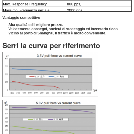
Max. Response Frequency
800 pps,
Massimo. Frequenza iniziale
2000 pps,
Classe d'isolamento
Classe E per le bobine
Vantaggio competitivo
Forza dell'isolamento
un CA di 100 V per un secondo
Alta qualità ed il migliore prezzo.
Velocemente consegni, società di stoccaggio ed inventario ricco
Resistenza di isolamento
1,0 MΩ (DC 100 V)
Vicino al porto di Shanghai, il traffico è molto conveniente.
Gamma di temperatura di
-10~+60 ℃
funzionamento
Serri la curva per riferimento
Peso
5,5 g (rif.)
SERVIZIO DEL ODM & DELL'OEM
DISPONIBILE