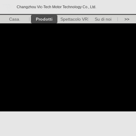
Changzhou Vic-Tech Motor Technology Co., Ltd.
Casa.
Prodotti
Spettacolo VR
Su di noi
>>