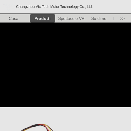
Changzhou Vic-Tech Motor Technology Co., Ltd.
Casa.
Prodotti
Spettacolo VR
Su di noi
>>