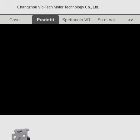
Changzhou Vic-Tech Motor Technology Co., Ltd.
Casa.
Prodotti
Spettacolo VR
Su di noi
>>