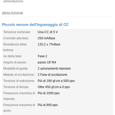
alimentazione:
descrizione
Piccolo motore dell'ingranaggio di CC
Tensione nominale:
Una CC di 5 V
Corrente alla fase:
250 mA/fase
Resistenza della
120,2 ± 7%/fase
bobina:
no della fase:
Fase 2
Angolo di passo:
passo 18°/64
Modalità di guida:
2 azionamento bipolare
Metodo di eccitazione:
2 Fase di eccitazione
Torsione di estrazione:
Più di 190 gf.cm a 500 pps
Torsione di tenuta:
Oltre 450 gf.cm a 0 pps
Frequenza massima di
Più di 1000 pps
risposta:
Frequenza massima di
Più di 900 pps
avvio: