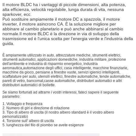
Il motore BLDC ha i vantaggi di piccole dimensioni, alta potenza,
alta efficienza, velocità regolabile, lunga durata di vita, nessuna
sparkover, ecc.
Può sostituire ampiamente il motore DC a spazzola, il motore
inverter, il motore asincrono CA. È la soluzione migliore per
abbinare al cambio planetario e può anche abbinarsi al cambio
normale.Il motore BLDC è la direzione in via di sviluppo della
trasmissione ed è l'unica scelta per l'energia verde e l'industria della
guida.
È ampiamente utilizzato in auto, attrezzature mediche, strumenti elettrici,
strumenti automatici, applicazioni domestiche, industria militare, protezione
dell'ambiente e industria di risparmio energetico, industria
aeronautica,automazione degli uffici, casa intelligente, macchine finanziarie,
macchine da gioco, persiane a finestre vuote, servizi igienici intelligenti,
scaffalature per auto, utensili elettrici, finestre automatiche, tende automatiche,
pareti di vetro, bancomat,casse automatiche, distributori automatici e altri
distributori automatici di bollette.
Se siamo fortunati ad attrarre i vostri interessi, fateci sapere il seguente
parametro:
1. Voltaggio e frequenza
2. Numero di giri e direzione di rotazione
3. Tipo di albero di uscita (il nostro albero standard è il vostro albero
personalizzato)
4. Torsione sull' albero di uscita
5. lunghezza del filo di piombo se avete esigenze