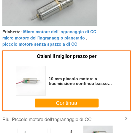
Micro motore dell'ingranaggio di CC
Etichette:
,
micro motore dell'ingranaggio planetario
,
piccolo motore senza spazzola di CC
Ottieni il miglior prezzo per
10 mm piccolo motore a
trasmissione continua basso
rumore alta coppia piccolo
motore a trasmissione continua
senza spazzole per serrature
Continua
elettriche, fotocamere, ecc.
Piccolo motore dell'ingranaggio di CC
Più