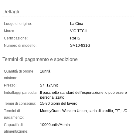
Dettagli
Luogo di origine:
La Cina
Marca:
VIC-TECH
Certificazione:
RoHS
Numero di modello:
SM10-831G
Termini di pagamento e spedizione
Quantità di ordine
1unità
minimo:
Prezzo:
$7~12/unit
Imballaggi particolari:
Il pacchetto standard dell'esportazione, o può essere
personalizzato
Tempi di consegna:
15-30 giorni del lavoro
Termini di
MoneyGram, Western Union, carta di credito, T/T, L/C
pagamento:
Capacità di
10000units/Month
alimentazione: