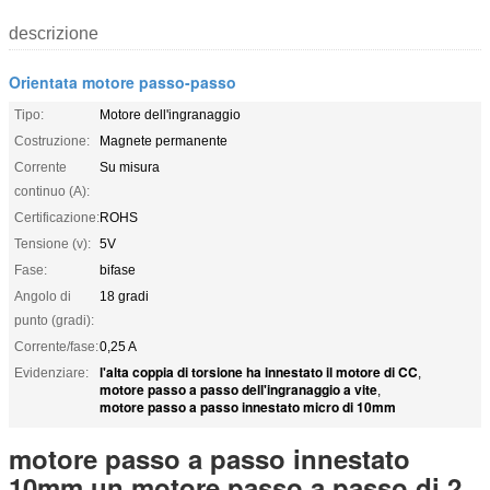
descrizione
Orientata motore passo-passo
Tipo:
Motore dell'ingranaggio
Costruzione:
Magnete permanente
Corrente
Su misura
continuo (A):
Certificazione:
ROHS
Tensione (v):
5V
Fase:
bifase
Angolo di
18 gradi
punto (gradi):
Corrente/fase:
0,25 A
l'alta coppia di torsione ha innestato il motore di CC
Evidenziare:
,
motore passo a passo dell'ingranaggio a vite
,
motore passo a passo innestato micro di 10mm
motore passo a passo innestato
10mm un motore passo a passo di 2