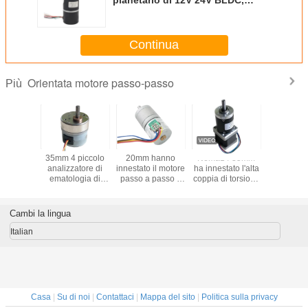
motore passo a passo
VSM40XXJSX15-42RBL60
dell'ingranaggio a vite di CC
Continua
Orientata motore passo-passo
Più
etro del
35mm 4 piccolo
20mm hanno
Nema14 35mm
Motore p
passo a
analizzatore di
innestato il motore
ha innestato l'alta
pass
5mm del
ematologia di
passo a passo 2
coppia di torsione
ingranag
angolo di
rallentamento del
motore facente un
del motore passo
apparecch
i grado
motore passo a
passo del cavo di
a passo 2 cambio
medi
scatola
passo di fase 12
fase 4 per
planetario di fase
Cambi la lingua
aggi di
V/analizzatore
l'analizzatore
5V
io a vite
biochimico
dell'urina
Italian
Casa
|
Su di noi
|
Contattaci
|
Mappa del sito
|
Politica sulla privacy