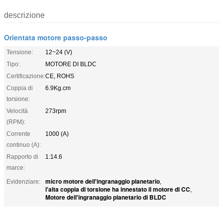
descrizione
Orientata motore passo-passo
Tensione:
12~24 (V)
Tipo:
MOTORE DI BLDC
Certificazione:
CE, ROHS
Coppia di
6.9Kg.cm
torsione:
Velocità
273rpm
(RPM):
Corrente
1000 (A)
continuo (A):
Rapporto di
1:14.6
marce:
micro motore dell'ingranaggio planetario
Evidenziare:
,
l'alta coppia di torsione ha innestato il motore di CC
,
Motore dell'ingranaggio planetario di BLDC