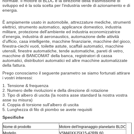
normale. Il motore di BLDC è la direzione della trasmissione di
sviluppo ed è la sola scelta per l'industria verde di azionamento e di
energia.
È ampiamente usato in automobile, attrezzature mediche, strumenti
elettrici, strumento automatico, applicance domestico, industria
militare, protezione dell'ambiente ed industria economizzatrice
d'energia, industria di aeronaustics, automazione delle attività
d'ufficio, casa intelligente, macchine finanziarie, macchine del gioco,
finestra-ciechi vuoti, toilette astute, scaffali automatici, macchine
utensili, finestre automatiche, tende automatiche, pareti di vetro,
macchine di BANCOMAT della banca, registratori di cassa
automatici, distributori automatici ed altre macchine automatizzate
della fattura.
Prego conosciamo il seguente parametro se siamo fortunati attirare
i vostri interessi:
1. Tensione & frequenza
2. Numero delle rivoluzioni e della direzione di rotazione
3. Tipo di albero di uscita (la nostra asse standard la nostra vostra
asse su misura)
4. Coppia di torsione sull'albero di uscita
5. Lunghezza di filo di piombo se avete requisiti
Specifiche
Nome di prodotto
Motore dell'ingranaggio planetario BLDC
Modello
VSM40XXJSX15-42RBL60