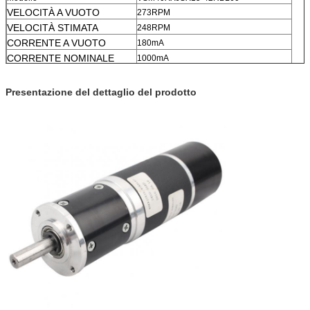
VELOCITÀ A VUOTO
273RPM
VELOCITÀ STIMATA
248RPM
CORRENTE A VUOTO
180mA
CORRENTE NOMINALE
1000mA
TENSIONE NOMINALE
24V
VELOCITÀ A VUOTO
3500RPM
Presentazione del dettaglio del prodotto
SERVIZIO DEL ODM & DELL'OEM
DISPONIBILE