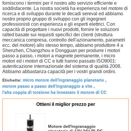
forniscono i termini per il nostro alto servizio efficiente e
soddisfacente. La nostra società ha esperienza nel motore di
ricerca e di sviluppo durante le decadi sereval ed abbiamo
nostro proprio gruppo di sviluppo con gli ingegneri
professionisti con esperienza e gli esperti elettrici. Con
capacità di progettare i nuovi prodotti, fornire le soluzioni
ralted basate sui requisiti specifici dei clienti (struttura
meccanica compresa, controllo dell'azionamento, parametri
ecc. del motore) allo stesso tempo, abbiamo produttore 4 a
Shenzhen, Changzhou e Dongguan per produrre i motori
passo a passo, i motori a magnete permanente, i micro
motori ed i motori di CC e tutti hanno passato ISO9001:
autenticazione internazionale del sistema di qualità 2008.
Abbiamo abbastanza capacità per i vostri grandi ordini.
micro motore dell'ingranaggio planetario
Etichette:
,
motore passo a passo dell'ingranaggio a vite
,
l'alta coppia di torsione ha innestato il motore di CC
Ottieni il miglior prezzo per
Motore dell'ingranaggio
planetario di 12V 24V BLDC,