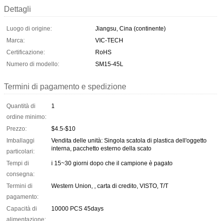
Dettagli
Luogo di origine:
Jiangsu, Cina (continente)
Marca:
VIC-TECH
Certificazione:
RoHS
Numero di modello:
SM15-45L
Termini di pagamento e spedizione
Quantità di
1
ordine minimo:
Prezzo:
$4.5-$10
Imballaggi
Vendita delle unità: Singola scatola di plastica dell'oggetto
interna, pacchetto esterno della scato
particolari:
Tempi di
i 15~30 giorni dopo che il campione è pagato
consegna:
Termini di
Western Union, , carta di credito, VISTO, T/T
pagamento:
Capacità di
10000 PCS 45days
alimentazione: