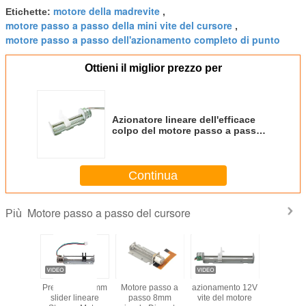
motore della madrevite
Etichette:
,
motore passo a passo della mini vite del cursore
,
motore passo a passo dell'azionamento completo di punto
Ottieni il miglior prezzo per
Azionatore lineare dell'efficace
colpo del motore passo a passo
45mm della madrevite 5v di 15mm
Continua
Motore passo a passo del cursore
Più
 passo-
Precisione 10mm
Motore passo a
azionamento 12V
Motore p
neare per
slider lineare
passo 8mm
vite del motore
pass