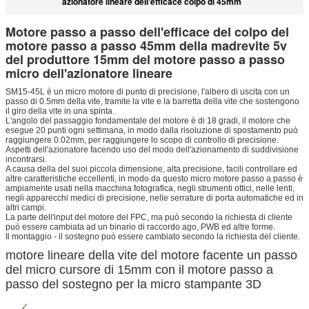
azionatore lineare dell'efficace colpo di 45mm
Motore passo a passo dell'efficace del colpo del
motore passo a passo 45mm della madrevite 5v
del produttore 15mm del motore passo a passo
micro dell'azionatore lineare
SM15-45L è un micro motore di punto di precisione, l'albero di uscita con un
passo di 0.5mm della vite, tramite la vite e la barretta della vite che sostengono
il giro della vite in
una
spinta.
L'angolo del passaggio fondamentale del motore è di 18 gradi, il motore che
esegue 20 punti ogni settimana, in modo dalla risoluzione di spostamento può
raggiungere 0.02mm, per raggiungere lo scopo di controllo di precisione.
Aspetti dell'azionatore facendo uso del modo dell'azionamento di suddivisione
incontrarsi.
A causa della del suoi piccola dimensione, alta precisione, facili controllare ed
altre caratteristiche eccellenti, in modo da questo micro motore passo a passo è
ampiamente usati nella macchina fotografica, negli strumenti ottici, nelle lenti,
negli apparecchi medici di precisione, nelle serrature di porta automatiche ed in
altri campi.
La parte dell'input del motore del FPC, ma può secondo la richiesta di cliente
può essere cambiata ad un binario di raccordo ago, PWB ed altre forme.
Il montaggio - il sostegno può essere cambiato secondo la richiesta del cliente.
motore lineare della vite del motore facente un passo
del micro cursore di 15mm con il motore passo a
passo del sostegno per la micro stampante 3D