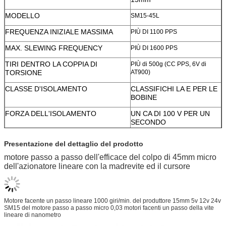
MODELLO
SM15-45L
FREQUENZA INIZIALE MASSIMA
PIÙ DI 1100 PPS
MAX. SLEWING FREQUENCY
PIÙ DI 1600 PPS
TIRI DENTRO LA COPPIA DI
PIÙ di 500g (CC PPS, 6V di
TORSIONE
AT900)
CLASSE D'ISOLAMENTO
CLASSIFICHI LA E PER LE
BOBINE
FORZA DELL'ISOLAMENTO
UN CA DI 100 V PER UN
SECONDO
RESISTENZA DI ISOLAMENTO
50 MΩ (DC 100 V)
Presentazione del dettaglio del prodotto
GAMMA DI TEMPERATURA DI
-0 ℃ ~+55
motore passo a passo dell'efficace del colpo di 45mm micro
FUNZIONAMENTO
dell'azionatore lineare con la madrevite ed il cursore
SERVIZIO DEL ODM & DELL'OEM
DISPONIBILE
Motore facente un passo lineare 1000 giri/min. del produttore 15mm 5v 12v 24v
SM15 del motore passo a passo micro 0,03 motori facenti un passo della vite
lineare di nanometro