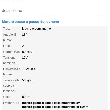
descrizione
Motore passo a passo del cursore
Tipo:
Magnete permanente
Angolo di
18°
punto:
Fase:
2
Corrente/fase:
800mA
Tensione
12V
nominale:
Resistenza di
15Ω±10%
bobina:
Tenuta della
500gf.cm
coppia di
torsione:
Colpo:
80mm
motore passo a passo della madrevite 5v
Evidenziare:
,
motore passo a passo della madrevite di 15mm
,